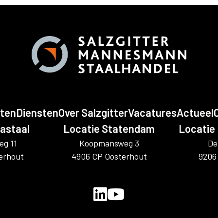
ten
Diensten
Over Salzgitter
Vacatures
Actueel
tastaal
Locatie Statendam
Locatie 
g 11
Koopmansweg 3
De
erhout
4906 CP Oosterhout
9206