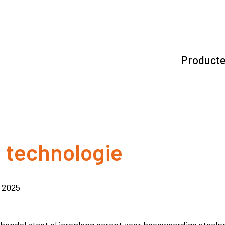
Product
n technologie
i 2025
andel staat al jarenlang garant voor hoogwaardige staalp