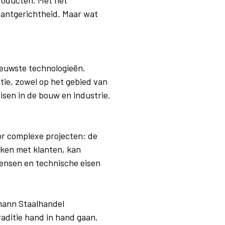
klantgerichtheid. Maar wat
euwste technologieën.
ie, zowel op het gebied van
eisen in de bouw en industrie.
or complexe projecten: de
rken met klanten, kan
ensen en technische eisen
smann Staalhandel
raditie hand in hand gaan.